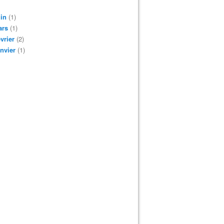
in
(1)
ars
(1)
vrier
(2)
nvier
(1)