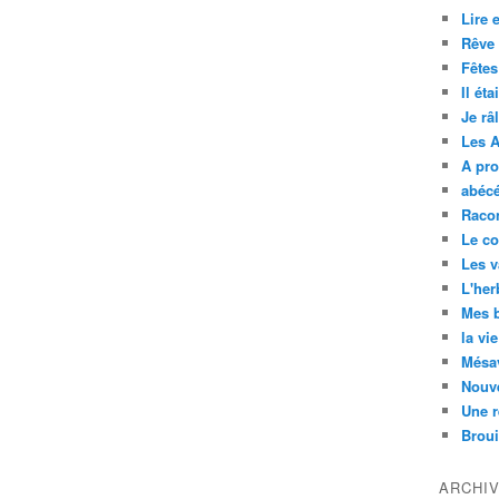
Lire e
Rêve 
Fêtes
Il éta
Je râ
Les 
A pr
abécé
Raco
Le co
Les 
L'her
Mes b
la vi
Mésa
Nouve
Une r
Broui
ARCHI