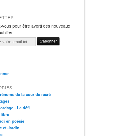
ETTER
-vous pour être averti des nouveaux
publiés.
onner
ORIES
rénoms de la cour de récré
tages
bordage - Le défi
 libre
udi en poésie
e et Jardin
ie