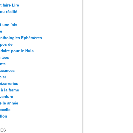
t faire Lire
ou réalité
it une fois
le
Anthologies Ephémères
opos de
daire pour le Nuls
ntées
nte
vacances
bier
izarreries
e à la ferme
venture
lle année
ecette
llon
VES