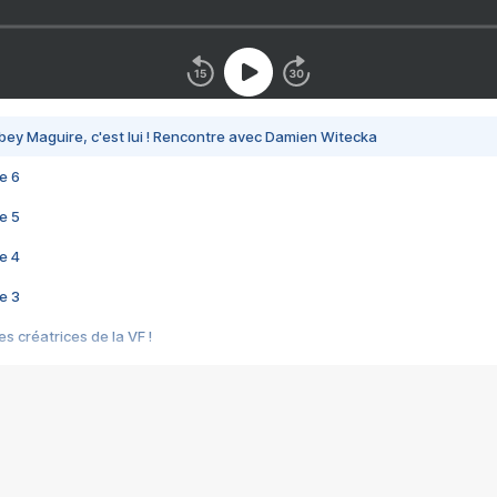
bey Maguire, c'est lui ! Rencontre avec Damien Witecka
e 6
e 5
e 4
e 3
s créatrices de la VF !
e 2
e 1
e Mektoub My Love arrive enfin ! Rencontre avec Shaïn Boumedine et Sal
i : après Toni en famille