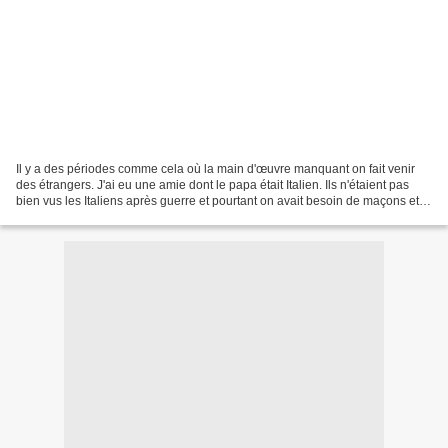
Il y a des périodes comme cela où la main d'œuvre manquant on fait venir
des étrangers. J'ai eu une amie dont le papa était Italien. Ils n'étaient pas
bien vus les Italiens après guerre et pourtant on avait besoin de maçons et il
était maçon. Au village,...